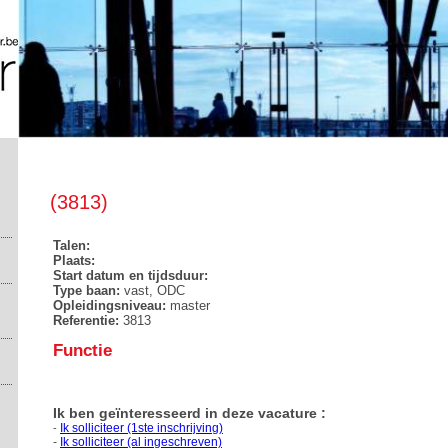
(3813)
Talen:
Plaats:
Start datum en tijdsduur:
Type baan:
vast, ODC
Opleidingsniveau:
master
Referentie:
3813
Functie
Ik ben geïnteresseerd in deze vacature :
Ik solliciteer (1ste inschrijving)
-
-
Ik solliciteer (al ingeschreven)