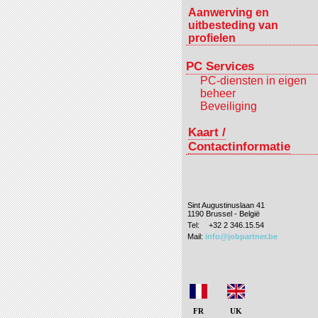
Aanwerving en
uitbesteding van
profielen
PC Services
PC-diensten in eigen
beheer
Beveiliging
Kaart /
Contactinformatie
Sint Augustinuslaan 41
1190 Brussel - België
Tel:
+32 2 346.15.54
Mail:
info@jobpartner.be
FR
UK