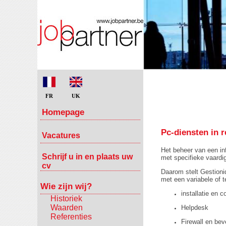
FR
UK
Homepage
Pc-diensten in r
Vacatures
Het beheer van een i
Schrijf u in en plaats uw
met specifieke vaardig
cv
Daarom stelt Gestioniq
met een variabele of 
Wie zijn wij?
installatie en 
Historiek
Waarden
Helpdesk
Referenties
Firewall en beve