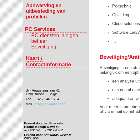
Aanwerving en
Pc-technici
uitbesteding van
Opleiding
profielen
Cloud solutions
PC Services
Software Ciel/
PC-diensten in eigen
beheer
…
Beveiliging
Beveiliging/Anti
Kaart /
Contactinformatie
Beveiliging is een st
belangrijk om een opti
een analyse ui
een aantal aan
Sint Augustinuslaan 41
1190 Brussel - België
adequate antwo
Tel:
+32 2 346.15.54
Mail:
info@jobpartner.be
Voor meer informatie 
of via e-mail op het a
Erkend door het Brussels
Hoofdstedelijk Gewest
nr.:00315-405 - 2012-12-11
Erkend door het Waals Gewest
WRS. 658