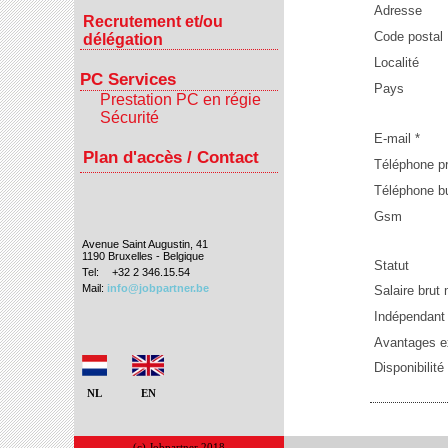
Adresse
Recrutement et/ou
Code postal
délégation
Localité
PC Services
Pays
Prestation PC en régie
Sécurité
E-mail *
Plan d'accès / Contact
Téléphone pr
Téléphone b
Gsm
Avenue Saint Augustin, 41
1190 Bruxelles - Belgique
Statut
Tel:
+32 2 346.15.54
Mail:
info@jobpartner.be
Salaire brut
Indépendant -
Avantages e
Disponibilité
NL
EN
(c) Jobpartner 2018