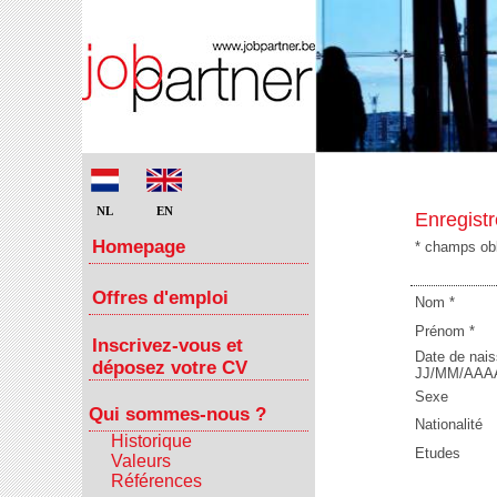
NL
EN
Enregist
Homepage
* champs obl
Offres d'emploi
Nom *
Prénom *
Inscrivez-vous et
Date de nai
déposez votre CV
JJ/MM/AAAA
Sexe
Qui sommes-nous ?
Nationalité
Historique
Etudes
Valeurs
Références