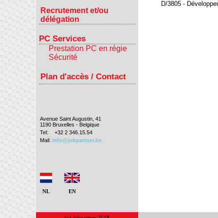
D/3805 - Développe
Recrutement et/ou
délégation
PC Services
Prestation PC en régie
Sécurité
Plan d'accès / Contact
Avenue Saint Augustin, 41
1190 Bruxelles - Belgique
Tel:
+32 2 346.15.54
Mail:
info@jobpartner.be
NL
EN
(c) Jobpartner 2018