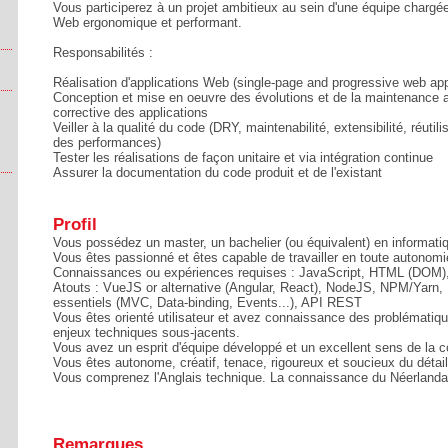
Vous participerez à un projet ambitieux au sein d'une équipe charg
Web ergonomique et performant.
Responsabilités :
Réalisation d'applications Web (single-page and progressive web ap
Conception et mise en oeuvre des évolutions et de la maintenance 
corrective des applications
Veiller à la qualité du code (DRY, maintenabilité, extensibilité, réutili
des performances)
Tester les réalisations de façon unitaire et via intégration continue
Assurer la documentation du code produit et de l'existant
Profil
Vous possédez un master, un bachelier (ou équivalent) en informati
Vous êtes passionné et êtes capable de travailler en toute autonom
Connaissances ou expériences requises : JavaScript, HTML (DOM)
Atouts : VueJS or alternative (Angular, React), NodeJS, NPM/Yarn,
essentiels (MVC, Data-binding, Events...), API REST
Vous êtes orienté utilisateur et avez connaissance des problématiq
enjeux techniques sous-jacents.
Vous avez un esprit d'équipe développé et un excellent sens de la 
Vous êtes autonome, créatif, tenace, rigoureux et soucieux du détail
Vous comprenez l'Anglais technique. La connaissance du Néerlandai
Remarques