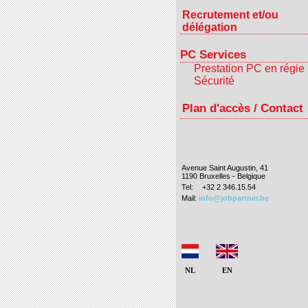
Recrutement et/ou
délégation
PC Services
Prestation PC en régie
Sécurité
Plan d'accès / Contact
Avenue Saint Augustin, 41
1190 Bruxelles - Belgique
Tel:
+32 2 346.15.54
Mail:
info@jobpartner.be
NL
EN