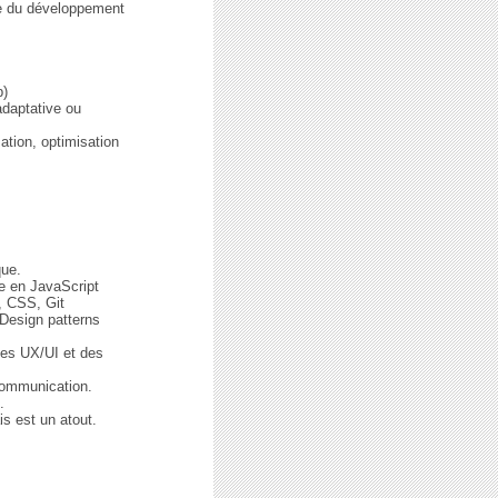
ée du développement
p)
adaptative ou
sation, optimisation
que.
ie en JavaScript
, CSS, Git
 Design patterns
ues UX/UI et des
communication.
.
s est un atout.