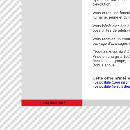
d'évolution.
Vous aurez une fonctio
humaine, jeune et dy
Vous bénéficiez égalem
possibilités de télétrav
Vous recevez un contra
package d'avantages e
Chèques-repas de 8 €
Prise en charge à 10
Assurances groupe, hos
Bonus annuel...
Cette offre m'intér
Je postule (1ère inscri
-
-
Je postule (je suis déjà
(c) Jobpartner 2018