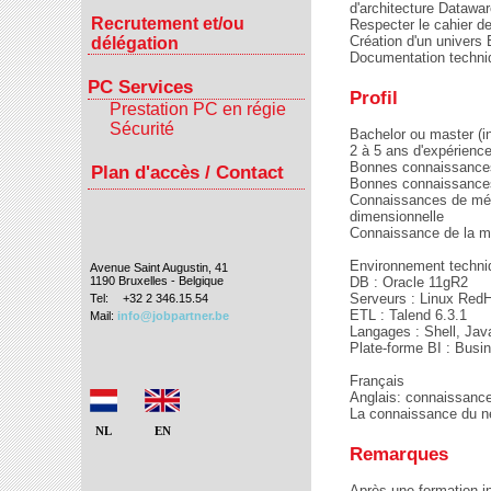
d'architecture Datawa
Recrutement et/ou
Respecter le cahier d
Création d'un univers
délégation
Documentation techniq
PC Services
Profil
Prestation PC en régie
Sécurité
Bachelor ou master (i
2 à 5 ans d'expérienc
Bonnes connaissances
Plan d'accès / Contact
Bonnes connaissances 
Connaissances de mét
dimensionnelle
Connaissance de la mé
Environnement techni
Avenue Saint Augustin, 41
1190 Bruxelles - Belgique
DB : Oracle 11gR2
Serveurs : Linux Red
Tel:
+32 2 346.15.54
ETL : Talend 6.3.1
Mail:
info@jobpartner.be
Langages : Shell, Ja
Plate-forme BI : Busi
Français
Anglais: connaissanc
La connaissance du né
NL
EN
Remarques
Après une formation in