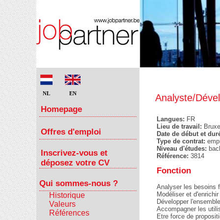
NL
EN
Analyste/Déve
Homepage
Langues:
FR
Lieu de travail:
Bruxe
Offres d'emploi
Date de début et dur
Type de contrat:
emp
Niveau d'études:
bac
Inscrivez-vous et
Référence:
3814
déposez votre CV
Fonction
Qui sommes-nous ?
Analyser les besoins 
Modéliser et d'enrichi
Historique
Développer l'ensemble
Valeurs
Accompagner les utilis
Références
Etre force de proposit