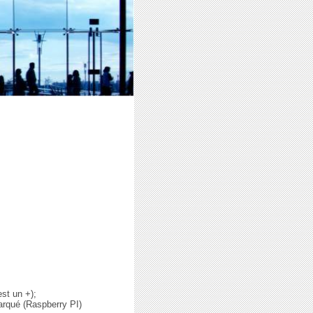
st un +);
arqué (Raspberry PI)