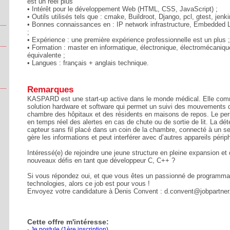
est un réel plus
• Intérêt pour le développement Web (HTML, CSS, JavaScript) ;
• Outils utilisés tels que : cmake, Buildroot, Django, pcl, gtest, jenki
• Bonnes connaissances en : IP network infrastructure, Embedded L
;
• Expérience : une première expérience professionnelle est un plus ;
• Formation : master en informatique, électronique, électromécaniq
équivalente ;
• Langues : français + anglais technique.
Remarques
KASPARD est une start-up active dans le monde médical. Elle com
solution hardware et software qui permet un suivi des mouvements d
chambre des hôpitaux et des résidents en maisons de repos. Le per
en temps réel des alertes en cas de chute ou de sortie de lit. La déte
capteur sans fil placé dans un coin de la chambre, connecté à un ser
gère les informations et peut interférer avec d’autres appareils périp
Intéressé(e) de rejoindre une jeune structure en pleine expansion et 
nouveaux défis en tant que développeur C, C++ ?
Si vous répondez oui, et que vous êtes un passionné de programmat
technologies, alors ce job est pour vous !
Envoyez votre candidature à Denis Convent : d.convent@jobpartner.
Cette offre m'intéresse:
Je postule (1ère inscription)
-