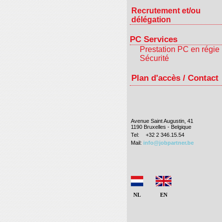
Recrutement et/ou
délégation
PC Services
Prestation PC en régie
Sécurité
Plan d'accès / Contact
Avenue Saint Augustin, 41
1190 Bruxelles - Belgique
Tel:
+32 2 346.15.54
Mail:
info@jobpartner.be
NL
EN