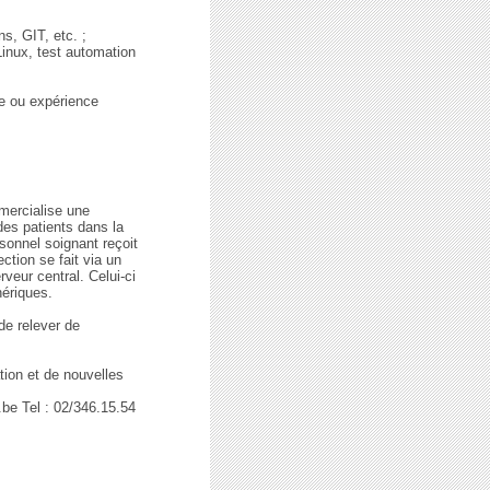
ns, GIT, etc. ;
inux, test automation
ue ou expérience
mercialise une
es patients dans la
sonnel soignant reçoit
ction se fait via un
veur central. Celui-ci
hériques.
de relever de
ion et de nouvelles
be Tel : 02/346.15.54