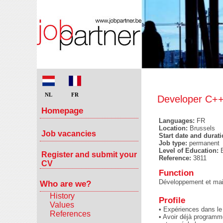
NL
FR
Developer C+
Homepage
Languages:
FR
Location:
Brussels
Job vacancies
Start date and durat
Job type:
permanent
Level of Education:
Register and submit your
Reference:
3811
CV
Function
Développement et main
Who are we?
History
Profile
Values
• Expériences dans le
References
• Avoir déjà programm