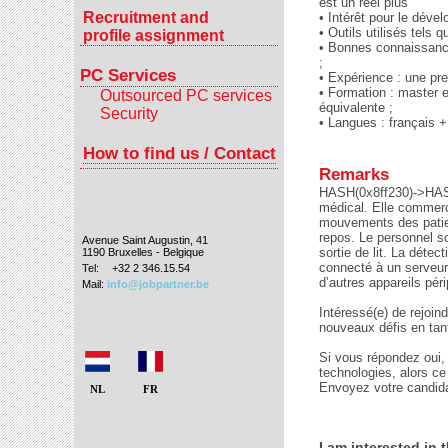
est un réel plus
Recruitment and
• Intérêt pour le dév
• Outils utilisés tels 
profile assignment
• Bonnes connaissance
;
PC Services
• Expérience : une pre
• Formation : master 
Outsourced PC services
équivalente ;
Security
• Langues : français +
How to find us / Contact
Remarks
HASH(0x8ff230)->HAS
médical. Elle commerc
mouvements des patie
repos. Le personnel s
Avenue Saint Augustin, 41
sortie de lit. La détec
1190 Bruxelles - Belgique
connecté à un serveur 
Tel:
+32 2 346.15.54
d’autres appareils pér
Mail:
info@jobpartner.be
Intéressé(e) de rejoin
nouveaux défis en tan
Si vous répondez oui,
technologies, alors ce
Envoyez votre candida
NL
FR
I am interested in t