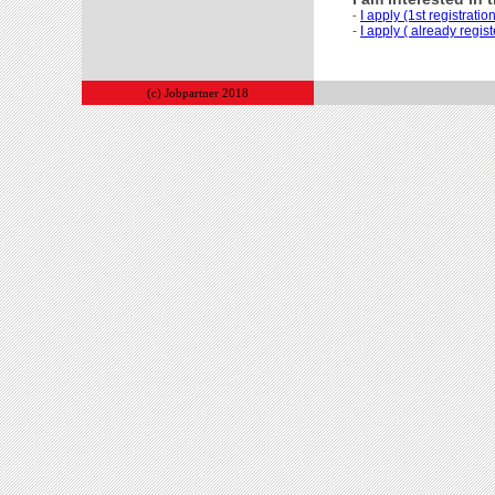
I apply (1st registratio
-
-
I apply ( already regis
(c) Jobpartner 2018