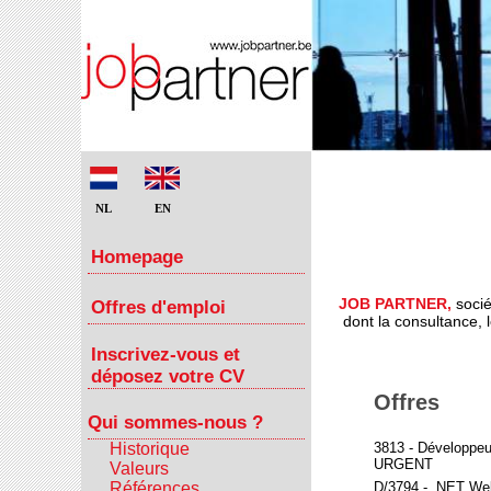
NL
EN
Homepage
JOB PARTNER,
socié
Offres d'emploi
dont la consultance, 
Inscrivez-vous et
déposez votre CV
Offres
Qui sommes-nous ?
Historique
3813 - Développe
URGENT
Valeurs
Références
D/3794 - .NET We