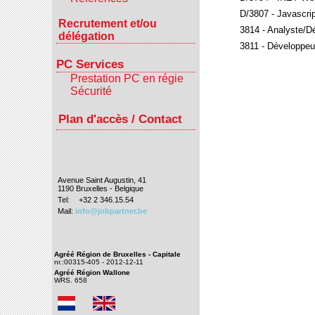
D/3807 - Javascri
Recrutement et/ou
3814 - Analyste/
délégation
3811 - Développe
PC Services
Prestation PC en régie
Sécurité
Plan d'accès / Contact
Avenue Saint Augustin, 41
1190 Bruxelles - Belgique
Tel:
+32 2 346.15.54
Mail:
info@jobpartner.be
Agréé Région de Bruxelles - Capitale
nr.:00315-405 - 2012-12-11
Agréé Région Wallone
WRS. 658